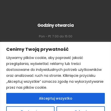
Godziny otwarcia
Pon - Pt: 7:00 do 15:00
Sobota: 8:00 do 16:00
Cenimy Twoją prywatność
Używamy plików cookie, aby poprawić jakość
Niedziela: Zamknięte
przeglądania, wyświetlać reklamy lub treści
dostosowane do indywidualnych potrzeb użytkowników
oraz analizować ruch na stronie. Kliknięcie przycisku
„Akceptuj wszystkie” oznacza zgodę na wykorzystywanie
przez nas plików cookie.
Akceptuj wszystko
HALENABALE.PL © 2023. Wszelkie prawa zastrzeżone. Strona
zbudowana przez:
Sergiusz Zapolny