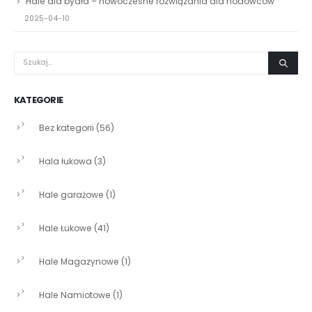
Hale dla bydła – nowoczesne rozwiązania dla hodowców
2025-04-10
KATEGORIE
Bez kategorii
(56)
Hala łukowa
(3)
Hale garażowe
(1)
Hale Łukowe
(41)
Hale Magazynowe
(1)
Hale Namiotowe
(1)