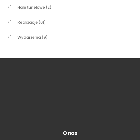
Hale tunelowe
(2)
Realizacje
(61)
Wydarzenia
(9)
O nas