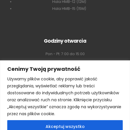
Hala HMB-12 (12M)
Hala HMB-15 (15M)
Godziny otwarcia
Pon - Pt: 7:00 do 15:00
Sobota: 8:00 do 16:00
Cenimy Twoją prywatność
Używamy plików cookie, aby poprawić jakość
Niedziela: Zamknięte
przeglądania, wyświetlać reklamy lub treści
dostosowane do indywidualnych potrzeb użytkowników
oraz analizować ruch na stronie. Kliknięcie przycisku
„Akceptuj wszystkie” oznacza zgodę na wykorzystywanie
przez nas plików cookie.
Akceptuj wszystko