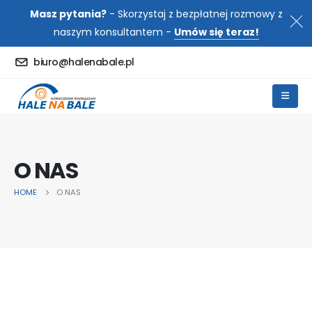
Masz pytania?
- Skorzystaj z bezpłatnej rozmowy z
naszym konsultantem -
Umów się teraz!
biuro@halenabale.pl
O NAS
HOME
O NAS