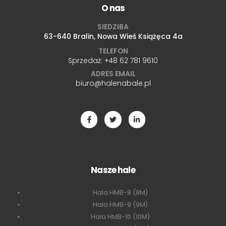
O nas
SIEDZIBA
63-640 Bralin, Nowa Wieś Książęca 4a
TELEFON
Sprzedaż:
+48 62 781 9610
ADRES EMAIL
biuro@halenabale.pl
Nasze hale
Hala HMB-8 (8M)
Hala HMB-9 (9M)
Hala HMB-10 (10M)