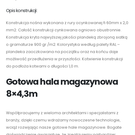
Opis konstrukcji:
Konstrukcja nośna wykonana z rury ocynkowanej fi 60mm x 2,0
mm2. Całość konstrukcji cynkowana ogniowo obustronnie.
Konstrukcja kryta najwyższej jakości plandeką zbrojoną siatką
o gramaturze 900 gr./m2. Kolorystyka według palety RAL –
plandeka zaoczkowana na początku oraz na końcu daje
możliwość przedłużenia w przyszłości. Kotwienie konstrukcji
do podłoża kotwami o długości 1,0 m.
Gotowa hala magazynowa
8×4,3m
Współpracujemy z wieloma architektami i specjalistami z
branży, dzięki czemu wdrażamy nowoczesne technologie,
wciąż rozwijając nasze gotowe hale magazynowe. Bogate
doświadczenie gwarantuje, że zrealizujemy najbardziej