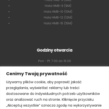
Hala HMB-9 (9M)
Hala HMB-10 (10M)
Hala HMB-12 (12M)
Hala HMB-15 (15M)
Godziny otwarcia
Pon - Pt: 7:00 do 15:00
Sobota: 8:00 do 16:00
Cenimy Twoją prywatność
Używamy plików cookie, aby poprawić jakość
Niedziela: Zamknięte
przeglądania, wyświetlać reklamy lub treści
dostosowane do indywidualnych potrzeb użytkowników
oraz analizować ruch na stronie. Kliknięcie przycisku
„Akceptuj wszystkie” oznacza zgodę na wykorzystywanie