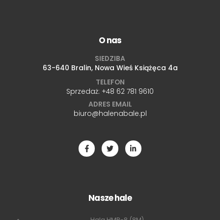
O nas
SIEDZIBA
63-640 Bralin, Nowa Wieś Książęca 4a
TELEFON
Sprzedaż:
+48 62 781 9610
ADRES EMAIL
biuro@halenabale.pl
Nasze hale
Hala HMB-8 (8M)