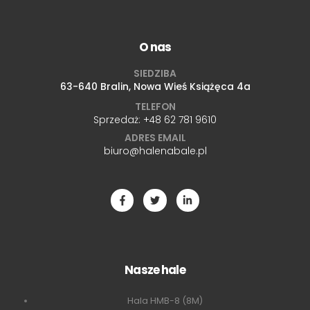
O nas
SIEDZIBA
63-640 Bralin, Nowa Wieś Książęca 4a
TELEFON
Sprzedaż:
+48 62 781 9610
ADRES EMAIL
biuro@halenabale.pl
Nasze hale
Hala HMB-8 (8M)