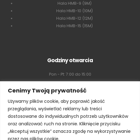
Hala HMB-9 (9M)
Hala HMB-10 (10M)
Hala HMB-12 (12M)
Hala HMB-15 (15M)
Godziny otwarcia
Pon - Pt: 7:00 do 15:00
Sobota: 8:00 do 16:00
Cenimy Twoją prywatność
Używamy plików cookie, aby poprawić jakość
Niedziela: Zamknięte
przeglądania, wyświetlać reklamy lub treści
dostosowane do indywidualnych potrzeb użytkowników
oraz analizować ruch na stronie. Kliknięcie przycisku
„Akceptuj wszystkie” oznacza zgodę na wykorzystywanie
przez nas plików cookie.