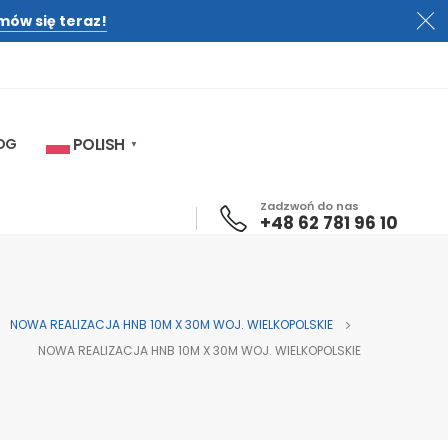
mów się teraz!
OG
POLISH
▼
Zadzwoń do nas
+48 62 781 96 10
NOWA REALIZACJA HNB 10M X 30M WOJ. WIELKOPOLSKIE
NOWA REALIZACJA HNB 10M X 30M WOJ. WIELKOPOLSKIE