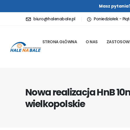
Masz pytania
biuro@halenabale.pl
Poniedziałek - Piąt
STRONA GŁÓWNA
O NAS
ZASTOSOW
Nowa realizacja HnB 10
wielkopolskie