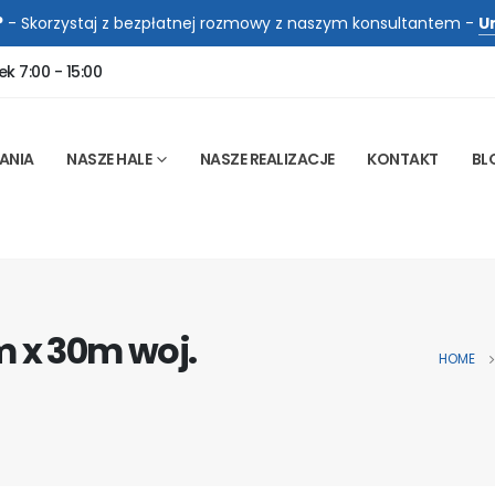
?
- Skorzystaj z bezpłatnej rozmowy z naszym konsultantem -
U
ek 7:00 - 15:00
ANIA
NASZE HALE
NASZE REALIZACJE
KONTAKT
BL
m x 30m woj.
HOME