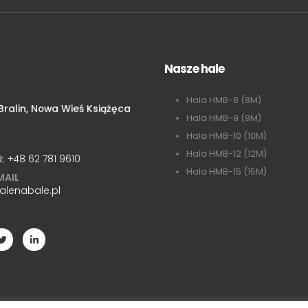
Nasze hale
A
Hala HMB-8 (8M)
ralin, Nowa Wieś Książęca
Hala HMB-9 (9M)
Hala HMB-10 (10M)
Hala HMB-12 (12M)
ż:
+48 62 781 9610
Hala HMB-15 (15M)
MAIL
alenabale.pl