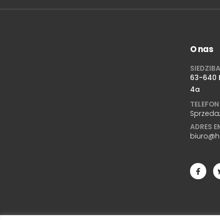
O nas
SIEDZIB
63-640 B
4a
TELEFON
Sprzeda
ADRES E
biuro@h