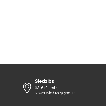
Siedziba
63-640 Bralin,
Nowa Wieś Książęca 4a