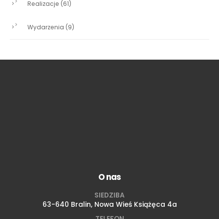
Realizacje
(61)
Wydarzenia
(9)
O nas
SIEDZIBA
63-640 Bralin, Nowa Wieś Książęca 4a
TELEFON