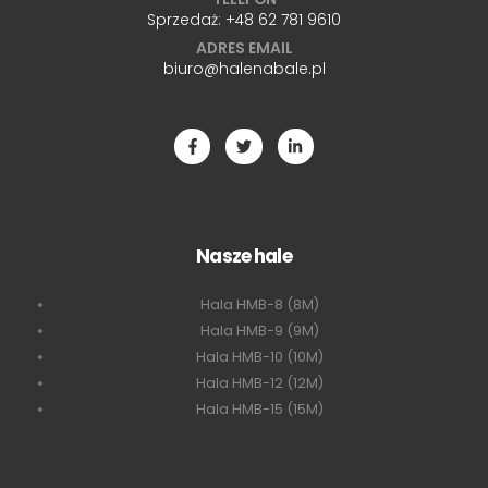
Sprzedaż:
+48 62 781 9610
ADRES EMAIL
biuro@halenabale.pl
Nasze hale
Hala HMB-8 (8M)
Hala HMB-9 (9M)
Hala HMB-10 (10M)
Hala HMB-12 (12M)
Hala HMB-15 (15M)