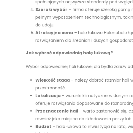
spełniających najwyższe standardy pod względ
Szeroki wybór
– firma oferuje szeroką gamę m
pełnym wyposażeniem technologicznym, takimi
do udoju.
Atrakcyjna cena
– hale łukowe Halenabale łą
rozwiązaniem dla średnich i dużych gospodarst
Jak wybrać odpowiednią halę łukową?
Wybór odpowiedniej hali łukowej dla bydła zależy od
Wielkość stada
– należy dobrać rozmiar hali 
przestronność.
Lokalizacja
– warunki klimatyczne w danym reg
oferuje rozwiązania dopasowane do różnorodn
Przeznaczenie hali
– warto zastanowić się, c
również jako miejsce do składowania paszy lub 
Budżet
– hala łukowa to inwestycja na lata, w