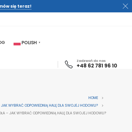
mów się teraz!
OG
POLISH
▼
Zadzwoń do nas
+48 62 781 96 10
HOME
– JAK WYBRAĆ ODPOWIEDNIĄ HALĘ DLA SWOJEJ HODOWLI?
DŁA – JAK WYBRAĆ ODPOWIEDNIĄ HALĘ DLA SWOJEJ HODOWLI?