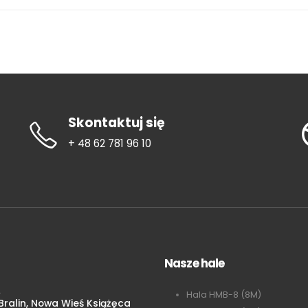
Skontaktuj się
+ 48 62 781 96 10
Nasze hale
A
Hala HMB-8 (8M)
ralin, Nowa Wieś Książęca