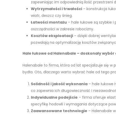
zapewniając im odpowiednią ilość przestrzeni 
Wytrzymałości i trwałości
– konstrukcja łuk
wiatr, deszcz czy śnieg.
Łatwości montażu
– hale łukowe są szybkie 
oszczędności w zakresie robocizny.
Kosztów eksploatacji
– dzięki dobrej wentyla
pozwalają na optymalizację kosztów związanyc
Hale łukowe od Halenabale – doskonały wybór 
Halenabale to firma, która od lat specjalizuje się w
bydła. Oto, dlaczego warto wybrać hale od tego pr
Solidność i jakość wykonania
– hale łukowe H
co zapewnia ich długowieczność i niezawodność
Indywidualne podejście
– firma oferuje elas
specyfikę hodowli i wymagania dotyczące powi
Zaawansowane technologie
– Halenabale wy