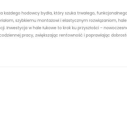
la każdego hodowcy bydła, który szuka trwałego, funkcjonalnego
eriałom, szybkiemu montażowi i elastycznym rozwiązaniom, hal
i. Inwestycja w hale łukowe to krok ku przyszłości – nowoczesn
codziennej pracy, zwiększając rentowność i poprawiając dobros