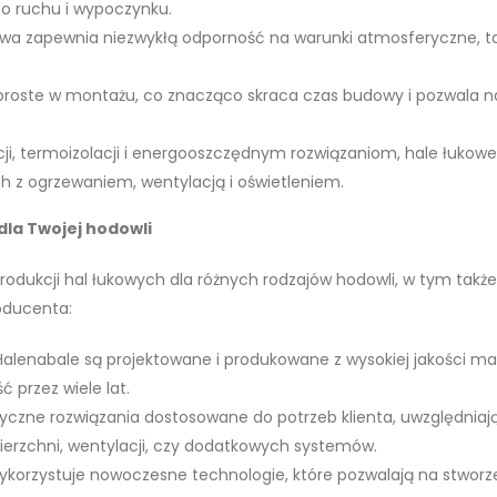
do ruchu i wypoczynku.
owa zapewnia niezwykłą odporność na warunki atmosferyczne, ta
i proste w montażu, co znacząco skraca czas budowy i pozwala n
cji, termoizolacji i energooszczędnym rozwiązaniom, hale łukowe
h z ogrzewaniem, wentylacją i oświetleniem.
dla Twojej hodowli
 produkcji hal łukowych dla różnych rodzajów hodowli, w tym także
oducenta:
alenabale są projektowane i produkowane z wysokiej jakości ma
 przez wiele lat.
tyczne rozwiązania dostosowane do potrzeb klienta, uwzględniaj
erzchni, wentylacji, czy dodatkowych systemów.
korzystuje nowoczesne technologie, które pozwalają na stworze