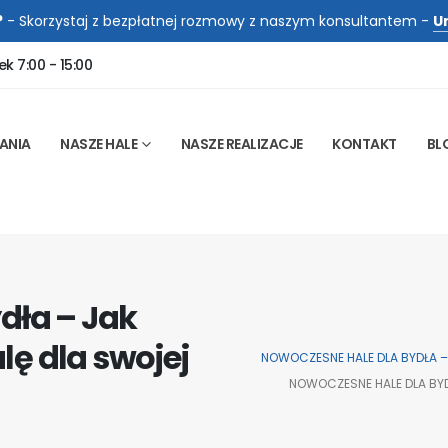
?
- Skorzystaj z bezpłatnej rozmowy z naszym konsultantem -
U
ek 7:00 - 15:00
ANIA
NASZE HALE
NASZE REALIZACJE
KONTAKT
BL
dła – Jak
ę dla swojej
NOWOCZESNE HALE DLA BYDŁA 
NOWOCZESNE HALE DLA BY