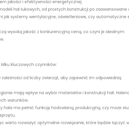
em jakości i efektywności energetycznej.
odeli hal łukowych, od prostych konstrukcji po zaawansowane 
 jak systemy wentylacyjne, oświetleniowe, czy automatyczne
czą wysoką jakość z konkurencyjną ceną, co czyni je idealnym
w.
 kilku kluczowych czynników:
w zależności od liczby zwierząt, aby zapewnić im odpowiednią
ionie mają wpływ na wybór materiałów i konstrukcji hali. Halen
ych warunków.
zy hala ma pełnić funkcję hodowlaną, produkcyjną, czy może słu
sprzętu.
ięc warto rozważyć optymalne rozwiązanie, które będzie łączyć 