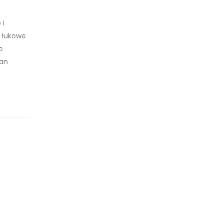
 i
e łukowe
e
tan