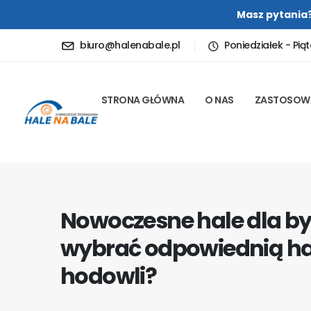
Masz pytania
biuro@halenabale.pl
Poniedziałek - Piąt
STRONA GŁÓWNA
O NAS
ZASTOSOW
Nowoczesne hale dla by
wybrać odpowiednią hal
hodowli?