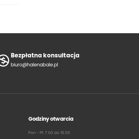
Bezpłatna konsultacja
biuro@halenabale.pl
Godziny otwarcia
Pon - Pt: 7:00 do 15:00