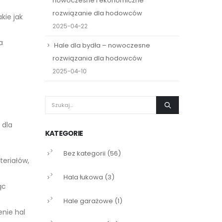
nowoczesne i ekonomiczne
rozwiązanie dla hodowców
kie jak
2025-04-22
a
Hale dla bydła – nowoczesne
rozwiązania dla hodowców
2025-04-10
 dla
KATEGORIE
Bez kategorii
(56)
teriałów,
Hala łukowa
(3)
ąc
Hale garażowe
(1)
nie hal