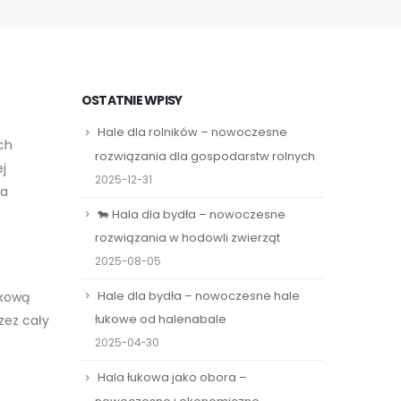
OSTATNIE WPISY
Hale dla rolników – nowoczesne
ch
rozwiązania dla gospodarstw rolnych
j
2025-12-31
ta
🐄 Hala dla bydła – nowoczesne
rozwiązania w hodowli zwierząt
2025-08-05
Hale dla bydła – nowoczesne hale
tkową
łukowe od halenabale
zez cały
2025-04-30
Hala łukowa jako obora –