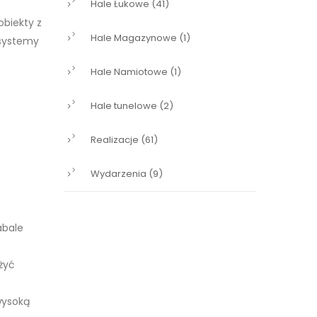
Hale Łukowe
(41)
obiekty z
Hale Magazynowe
(1)
 systemy
Hale Namiotowe
(1)
Hale tunelowe
(2)
Realizacje
(61)
Wydarzenia
(9)
abale
żyć
wysoką