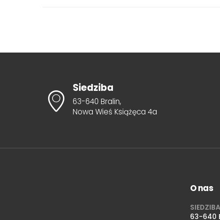
Siedziba
63-640 Bralin,
Nowa Wieś Książęca 4a
O nas
SIEDZIB
63-640 B