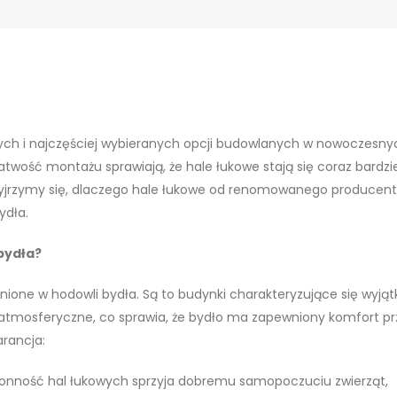
zych i najczęściej wybieranych opcji budowlanych w nowoczesny
twość montażu sprawiają, że hale łukowe stają się coraz bardzie
przyjrzymy się, dlaczego hale łukowe od renomowanego producen
ydła.
bydła?
enione w hodowli bydła. Są to budynki charakteryzujące się wyją
 atmosferyczne, co sprawia, że bydło ma zapewniony komfort pr
arancja:
ronność hal łukowych sprzyja dobremu samopoczuciu zwierząt,