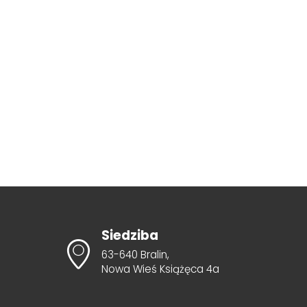
Siedziba
63-640 Bralin,
Nowa Wieś Książęca 4a