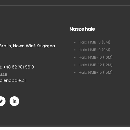
Nasze hale
A
Hala HMB-8 (8M)
ralin, Nowa Wieś Książęca
Hala HMB-9 (9M)
Hala HMB-10 (10M)
Hala HMB-12 (12M)
ż:
+48 62 781 9610
Hala HMB-15 (15M)
MAIL
alenabale.pl