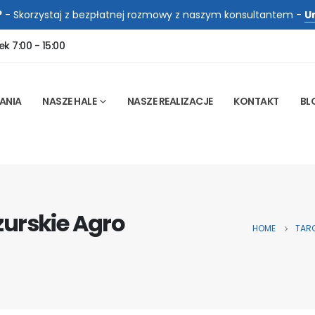
?
- Skorzystaj z bezpłatnej rozmowy z naszym konsultantem -
U
ek 7:00 - 15:00
ANIA
NASZE HALE
NASZE REALIZACJE
KONTAKT
BL
azurskie Agro
HOME
TARG