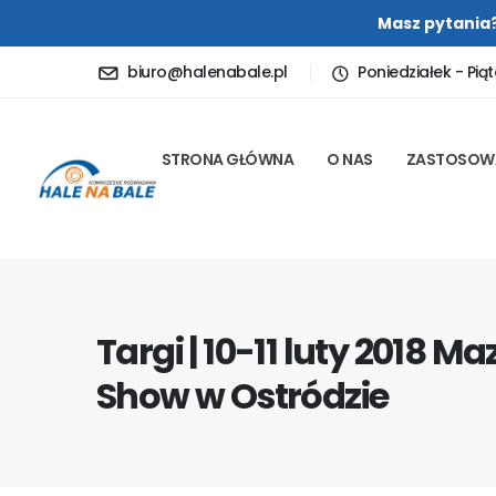
Masz pytania
biuro@halenabale.pl
Poniedziałek - Piąt
STRONA GŁÓWNA
O NAS
ZASTOSOW
Targi | 10-11 luty 2018 M
Show w Ostródzie