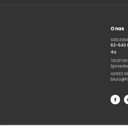
O nas
SIEDZIB
63-640 B
4a
TELEFON
Sprzeda
ADRES E
biuro@h