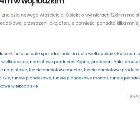
14m w woj. łódzkim
m znalazła nowego właściciela. Obiekt o wymiarach 12x14m ma s
dodatkowej przestrzeni jaką oferuje pomieści ponadto kilka mnie
ducent
,
hale na bale sprzedaż
,
hale na bale wielkopolskie
,
Hale nami
wielkopolskie
,
namiotowe producent Kępno
,
producent hale
,
produc
le namiotowe
,
tunele namiotowe montaż
,
tunele namiotowe produce
lskie
,
tunele plandekowe
,
tunele plandekowe montaż
,
tunele pland
kowe wielkopolskie
ZOBACZ