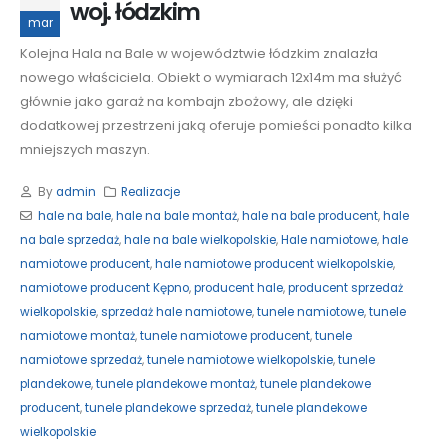
woj. łódzkim
mar
Kolejna Hala na Bale w województwie łódzkim znalazła
nowego właściciela. Obiekt o wymiarach 12x14m ma służyć
głównie jako garaż na kombajn zbożowy, ale dzięki
dodatkowej przestrzeni jaką oferuje pomieści ponadto kilka
mniejszych maszyn.
By
admin
Realizacje
hale na bale
,
hale na bale montaż
,
hale na bale producent
,
hale
na bale sprzedaż
,
hale na bale wielkopolskie
,
Hale namiotowe
,
hale
namiotowe producent
,
hale namiotowe producent wielkopolskie
,
namiotowe producent Kępno
,
producent hale
,
producent sprzedaż
wielkopolskie
,
sprzedaż hale namiotowe
,
tunele namiotowe
,
tunele
namiotowe montaż
,
tunele namiotowe producent
,
tunele
namiotowe sprzedaż
,
tunele namiotowe wielkopolskie
,
tunele
plandekowe
,
tunele plandekowe montaż
,
tunele plandekowe
producent
,
tunele plandekowe sprzedaż
,
tunele plandekowe
wielkopolskie