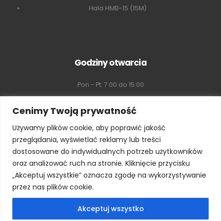
Hala HMB-15 (15M)
Godziny otwarcia
Pon - Pt: 7:00 do 15:00
Sobota: 8:00 do 16:00
Cenimy Twoją prywatność
Używamy plików cookie, aby poprawić jakość
Niedziela: Zamknięte
przeglądania, wyświetlać reklamy lub treści
dostosowane do indywidualnych potrzeb użytkowników
oraz analizować ruch na stronie. Kliknięcie przycisku
„Akceptuj wszystkie” oznacza zgodę na wykorzystywanie
przez nas plików cookie.
Akceptuj wszystko
HALENABALE.PL © 2023. Wszelkie prawa zastrzeżone. Strona