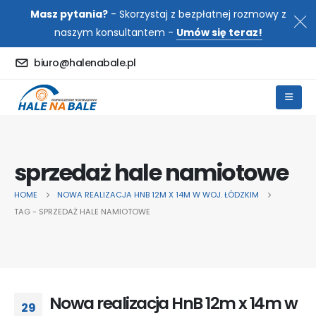
Masz pytania?
- Skorzystaj z bezpłatnej rozmowy z
naszym konsultantem -
Umów się teraz!
biuro@halenabale.pl
sprzedaż hale namiotowe
HOME
NOWA REALIZACJA HNB 12M X 14M W WOJ. ŁÓDZKIM
TAG -
SPRZEDAŻ HALE NAMIOTOWE
Nowa realizacja HnB 12m x 14m w
29