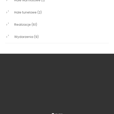
Hale Namiotowe
(1)
Hale tunelowe
(2)
Realizacje
(61)
Wydarzenia
(9)