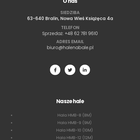
O nas
SIEDZIBA
63-640 Bralin, Nowa Wieś Książęca 4a
TELEFON
Sprzedaż:
+48 62 781 9610
ADRES EMAIL
biuro@halenabale.pl
Nasze hale
Hala HMB-8 (8M)
Hala HMB-9 (9M)
Hala HMB-10 (10M)
Hala HMB-12 (12M)