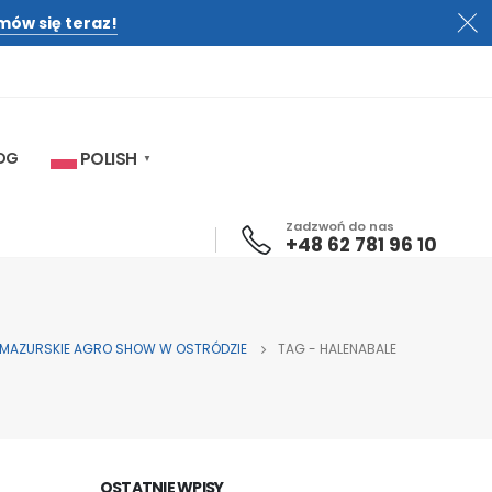
mów się teraz!
OG
POLISH
▼
Zadzwoń do nas
+48 62 781 96 10
018 MAZURSKIE AGRO SHOW W OSTRÓDZIE
TAG -
HALENABALE
OSTATNIE WPISY