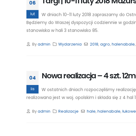
Targi | 10-11 luty 2018 Mazu
06
lut
W dniach 10-11 luty 2018 zapraszamy do Ost
Będziemy do Waszej dyspozycji codziennie w godzi
stanowiska w hali 3 stanowisko 85.
By
admin
Wydarzenia
2018
,
agro
,
halenabale
Nowa realizacja – 4 szt. 12m
04
lis
W ostatnich dniach rozpoczęliśmy realizacj
realizowana jest w woj. opolskim i składa się z 4 hal
By
admin
Realizacje
hale
,
halenabale
,
łukowe