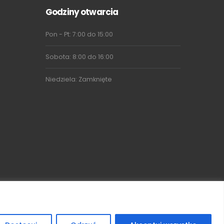
Godziny otwarcia
Pon - Pt: 7:00 do 15:00
Sobota: 8:00 do 16:00
Niedziela: Zamknięte
iusz Zapolny