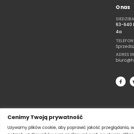
O nas
SIEDZIB
63-640 B
4a
TELEFON
Sprzeda
ADRES E
biuro@h
Cenimy Twoją prywatność
Używamy plików cookie, aby poprawić jakość przeglądania, 
HALENABALE.