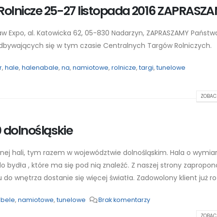
 Rolnicze 25-27 listopada 2016 ZAPRASZ
aw Expo, al. Katowicka 62, 05-830 Nadarzyn, ZAPRASZAMY Państw
dbywających się w tym czasie Centralnych Targów Rolniczych.
r
,
hale
,
halenabale
,
na
,
namiotowe
,
rolnicze
,
targi
,
tunelowe
ZOBACZ
 dolnośląskie
nej hali, tym razem w województwie dolnośląskim. Hala o wymia
o bydła , które ma się pod nią znaleźć. Z naszej strony zapropo
o wnętrza dostanie się więcej światła. Zadowolony klient już ro
abele
,
namiotowe
,
tunelowe
Brak komentarzy
ZOBACZ