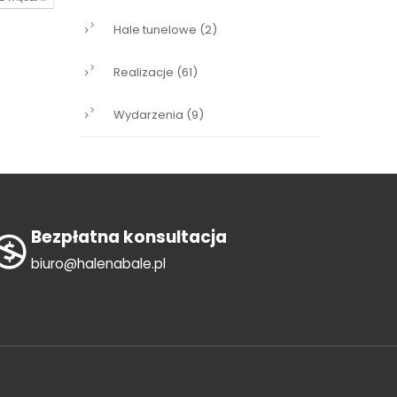
Hale tunelowe
(2)
Realizacje
(61)
Wydarzenia
(9)
Bezpłatna konsultacja
biuro@halenabale.pl