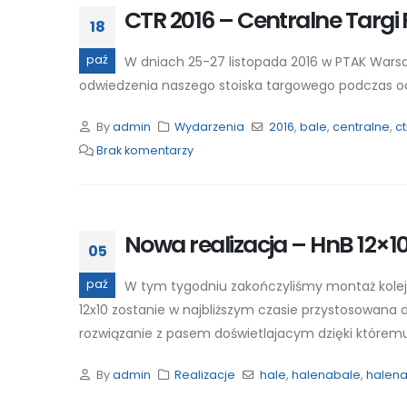
CTR 2016 – Centralne Targi
18
paź
W dniach 25-27 listopada 2016 w PTAK Wars
odwiedzenia naszego stoiska targowego podczas o
By
admin
Wydarzenia
2016
,
bale
,
centralne
,
ct
Brak komentarzy
Nowa realizacja – HnB 12×10
05
paź
W tym tygodniu zakończyliśmy montaż kolej
12x10 zostanie w najbliższym czasie przystosowana d
rozwiązanie z pasem doświetlajacym dzięki któremu d
By
admin
Realizacje
hale
,
halenabale
,
halen