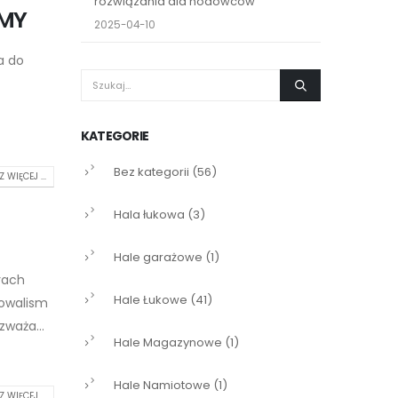
rozwiązania dla hodowców
AMY
2025-04-10
a do
KATEGORIE
Bez kategorii
(56)
 WIĘCEJ ...
Hala łukowa
(3)
Hale garażowe
(1)
rach
Hale Łukowe
(41)
nowalism
zważa...
Hale Magazynowe
(1)
Hale Namiotowe
(1)
 WIĘCEJ ...