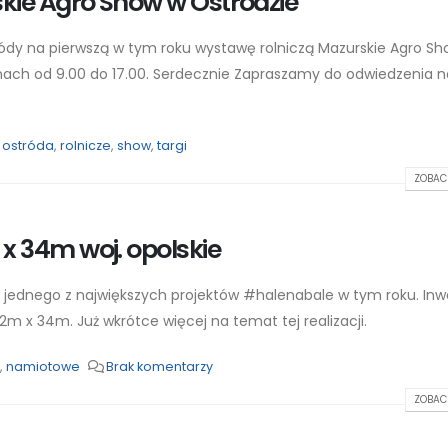
rskie Agro Show w Ostródzie
ródy na pierwszą w tym roku wystawę rolniczą Mazurskie Agro Sh
nach od 9.00 do 17.00. Serdecznie Zapraszamy do odwiedzenia 
,
ostróda
,
rolnicze
,
show
,
targi
ZOBACZ
 x 34m woj. opolskie
ę jednego z największych projektów #halenabale w tym roku. Inw
 12m x 34m. Już wkrótce więcej na temat tej realizacji.
,
namiotowe
Brak komentarzy
ZOBACZ