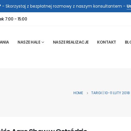
?
- Skorzystaj z bezpłatnej rozmowy z naszym konsultantem -
U
ek 7:00 - 15:00
ANIA
NASZE HALE
NASZE REALIZACJE
KONTAKT
BL
HOME
TARGI | 10-11 LUTY 2