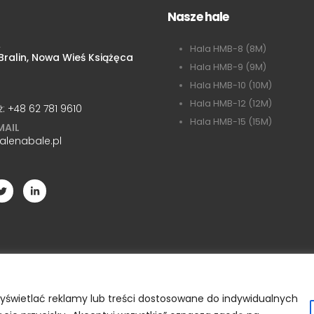
Nasze hale
A
Hala HMB-8 (8M)
ralin, Nowa Wieś Książęca
Hala HMB-9 (9M)
Hala HMB-10 (10M)
Hala HMB-12 (12M)
ż:
+48 62 781 9610
Hala HMB-15 (15M)
MAIL
alenabale.pl
wyświetlać reklamy lub treści dostosowane do indywidualnych
PL © 2023. Wszelkie prawa zastrzeżone. Strona zbudowana przez:
Serg