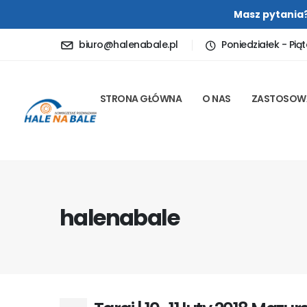
Masz pytania
biuro@halenabale.pl
Poniedziałek - Piąt
STRONA GŁÓWNA
O NAS
ZASTOSOW
halenabale